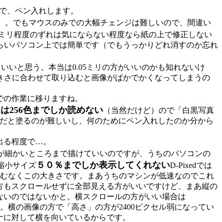
で、ペン入れします。
;）。でもマウスのみでの大幅チェンジは難しいので、間違い
ミリ程度のずれは気にならない程度なら紙の上で修正しない
らいパソコン上では簡単です（でもうっかりどれ消すのか忘れ
いと思う。本当は0.05ミリの方がいいのかも知れないけ
きさに合わせて取り込むと画像がばかでかくなってしまうの
での作業に移りますね。
xedは256色までしか読めない
（当然だけど）ので「白黒写真
線だと塗るのが難しいし、何のためにペン入れしたのか分から
出る程度で…。
が細かいところまで描けていいのですが、うちのパソコンの
５０％までしか表示してくれない
縮小サイズ
D-Pixedでは
のでやむなくこの大きさです。まあうちのマシンが低速なのでこれ
方もスクロールせずに全部見える方がいいですけど、まあ縦の
ないのではないかと。横スクロールの方がいい場合は
かと。横の画像の方で「高さ」の方が2400ピクセル弱になってい
ナに対して横を向いているからです。