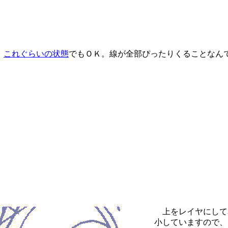
、
これぐらいの状態
でもＯＫ。線が全部ぴったりくることなん
上をレイヤにして
小していますので、