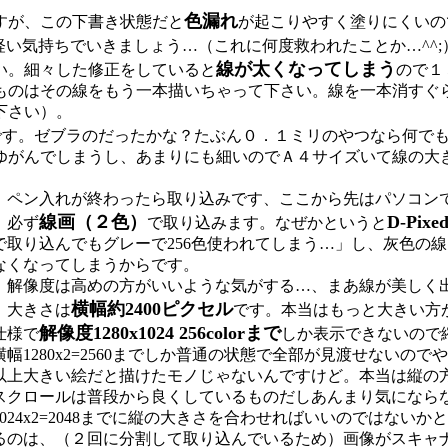
色漏れ
すが、この下書き状態だと
が起こりやすく塗りにくいの
軽い気持ちでいきましょう…（これに何度救われたことか…^^
線が太くなってしまう
い。細々した修正をしていると
ので１
ものはその線をもう一本描いちゃって下さい。線を一本消すぐ
下さい）。
す。ゼブラのだったかな？たぶん０．１ミリのやつなら何でもい
ゆがんでしまうし、あまりにも細いのでＡ４サイズいて線の大
ペン入れが終わったら取り込みです、ここから先はパソコン
線画（２色）
D-Pi
必ず
で取り込みます。なぜかというと
で取り込んでもグレーで256色使われてしまう…」し、灰色の
なくなってしまうからです。
解像度は高めの方がいいような気がする…、まあ線が美しく
横幅約2400ピクセル
大きさは
です。本当はもっと大きい方
解像度1280x1024 256colorまで
仕様で
しか表示できないので
横幅1280x2=2560までしか普通の状態で全部が見渡せない
以上大きい絵だと描けたモノじゃないんですけど。本当は縦の
スクロールは普段から良くしているものだしあんまり気になら
1024x2=2048までに縦の大きさを合わせればいいのではない
るのは、（２回に分割して取り込んでいるため）画像がスキャ