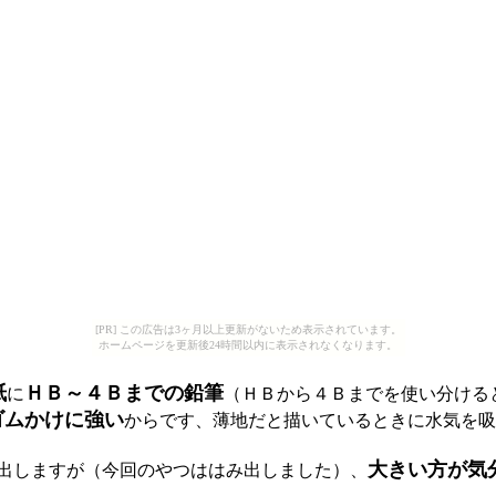
[PR] この広告は3ヶ月以上更新がないため表示されています。
ホームページを更新後24時間以内に表示されなくなります。
紙
ＨＢ～４Ｂまでの鉛筆
に
（ＨＢから４Ｂまでを使い分ける
ゴムかけに強い
からです、薄地だと描いているときに水気を吸
大きい方が気
出しますが（今回のやつははみ出しました）、