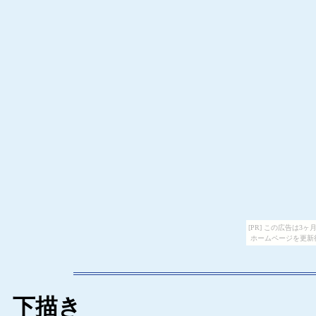
[PR] この広告は
ホームページを更新
下描き